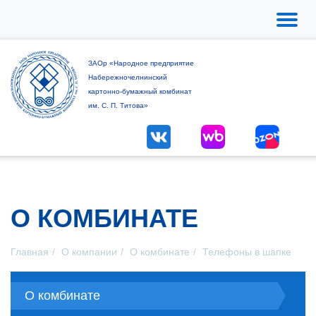
Toggle
naviga
ЗАОр «Народное предприятие
Набережночелнинский
картонно-бумажный комбинат
им. С. П. Титова»
О КОМБИНАТЕ
Главная
О компании
О комбинате
Телефоны в шапке
О комбинате